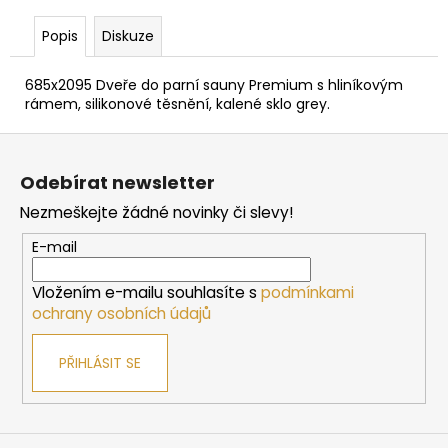
č
u
Popis
Diskuze
j
e
685x2095 Dveře do parní sauny Premium s hliníkovým
m
rámem, silikonové těsnění, kalené sklo grey.
e
Z
á
PARAFÍNOVÝ
Odebírat newsletter
IMPREGNAČNÍ
p
OLEJ
Nezmeškejte žádné novinky či slevy!
a
HARVIA,
500
t
E-mail
ML
í
337
Vložením e-mailu souhlasíte s
podmínkami
Kč
ochrany osobních údajů
PŘIHLÁSIT SE