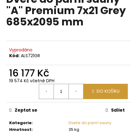
je
a
"A" Premium 7x21 Grey
0,0
z
j
685x2095 mm
5
í
hvězdiček.
t
?
Vyprodáno
Kód:
ALS721GR
16 177 Kč
HLEDAT
19 574 Kč včetně DPH
Měrná
DO KOŠÍKU
cena:
D
o
p
Zeptat se
Sdílet
o
Kategorie
:
Dveře do parní sauny
r
Hmotnost
:
35 kg
u