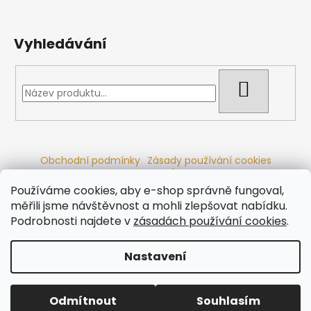
Vyhledávání
HLEDAT
Obchodní podmínky
Zásady používání cookies
Ochrana osobních údajů
Dřevěné sauny
Odstoupení od smlouvy
Reklamační řád
Kontakty
Používáme cookies, aby e-shop správně fungoval,
Koupací sudy
Radiátory
měřili jsme návštěvnost a mohli zlepšovat nabídku.
Podrobnosti najdete v
zásadách používání cookies
.
Nastavení
Vytvořil Shoptet
Copyright 2026
Ráj saun
. Všechna práva vyhrazena.
Odmítnout
Souhlasím
Upravit nastavení cookies