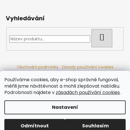
Vyhledávání
HLEDAT
Obchodní podmínky
Zásady používání cookies
Ochrana osobních údajů
Dřevěné sauny
Odstoupení od smlouvy
Reklamační řád
Kontakty
Používáme cookies, aby e-shop správně fungoval,
Koupací sudy
Radiátory
měřili jsme návštěvnost a mohli zlepšovat nabídku.
Podrobnosti najdete v
zásadách používání cookies
.
Nastavení
Vytvořil Shoptet
Copyright 2026
Ráj saun
. Všechna práva vyhrazena.
Odmítnout
Souhlasím
Upravit nastavení cookies