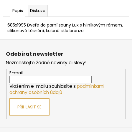
č
u
Popis
Diskuze
j
e
685x1995 Dveře do parní sauny Lux s hliníkovým rámem,
m
silikonové těsnění, kalené sklo bronze.
e
Z
á
SAUNOVÁ
Odebírat newsletter
KAMNA
p
NA
Nezmeškejte žádné novinky či slevy!
a
DŘEVO
HARVIA
t
E-mail
M3
í
SL
Vložením e-mailu souhlasíte s
podmínkami
16
ochrany osobních údajů
212
Kč
PŘIHLÁSIT SE