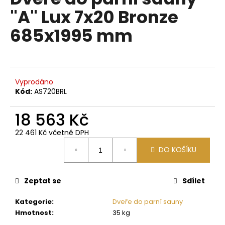
je
a
"A" Lux 7x20 Bronze
0,0
z
j
685x1995 mm
5
í
hvězdiček.
t
?
Vyprodáno
Kód:
AS720BRL
18 563 Kč
HLEDAT
22 461 Kč včetně DPH
Měrná
DO KOŠÍKU
cena:
D
o
p
Zeptat se
Sdílet
o
Kategorie
:
Dveře do parní sauny
r
Hmotnost
:
35 kg
u