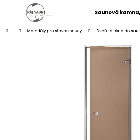
K
Přejít
na
o
Saunová kamna, 
obsah
Zpět
Zpět
š
do
do
í
Domů
Materiály pro stavbu sauny
Dveře a okna do sau
k
obchodu
obchodu