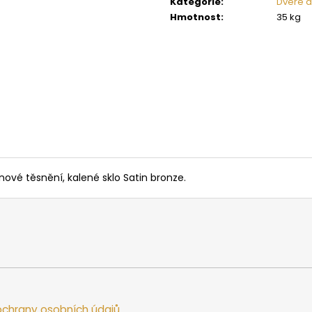
Kategorie
:
Dveře d
SAUNOVÁ KAMNA NA DŘEVO HARVIA
SAUNOVÁ KAMNA
LEGEND 300
LINEAR 16
Hmotnost
:
35 kg
34 958 Kč
9 662 Kč
ové těsnění, kalené sklo Satin bronze.
chrany osobních údajů