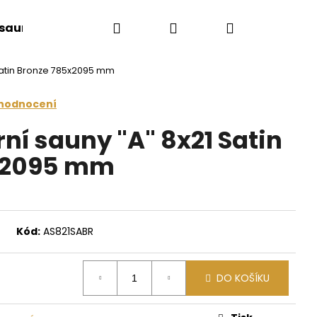
Hledat
Přihlášení
Nákupní
 sauny
Saunové doplňky
Doplňkový sort
Satin Bronze 785x2095 mm
košík
 hodnocení
ní sauny "A" 8x21 Satin
x2095 mm
Kód:
AS821SABR
Následující
DO KOŠÍKU