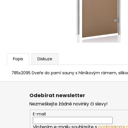
PARAFÍNOVÝ IMPREGNAČNÍ OLEJ
HARVIA, 500 ML
337 Kč
Popis
Diskuze
785x2095 Dveře do parní sauny s hliníkovým rámem, silikon
Z
á
Odebírat newsletter
p
Nezmeškejte žádné novinky či slevy!
a
t
E-mail
í
Vložením e-mailu souhlasíte s
podmínkami o