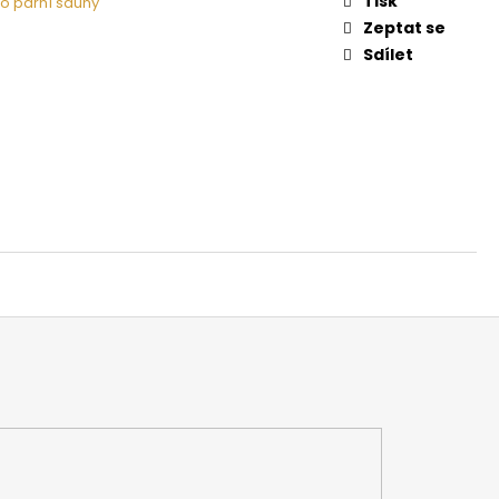
Tisk
o parní sauny
 NA DŘEVO HARVIA
Zeptat se
Sdílet