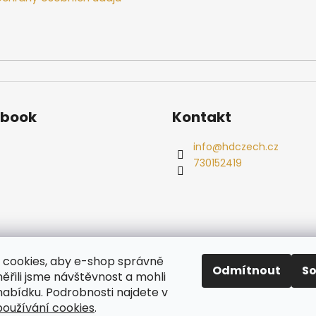
ebook
Kontakt
info
@
hdczech.cz
730152419
es
Ochrana osobních údajů
Dřevěné sauny
Odstoupení od s
cookies, aby e-shop správně
Radiátory
Odmítnout
S
ěřili jsme návštěvnost a mohli
nabídku. Podrobnosti najdete v
oužívání cookies
.