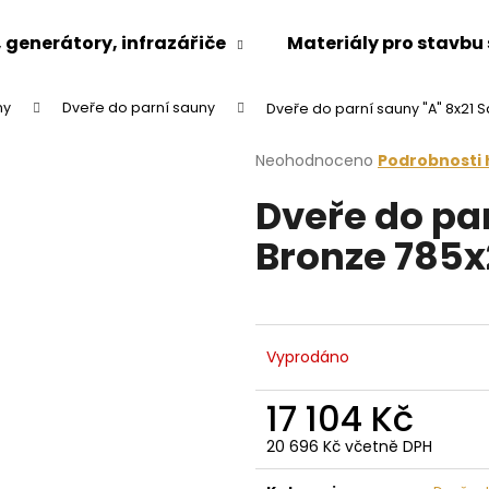
generátory, infrazářiče
Materiály pro stavbu
ny
Dveře do parní sauny
Dveře do parní sauny "A" 8x21 
Co potřebujete najít?
Průměrné
Neohodnoceno
Podrobnosti
hodnocení
Dveře do par
produktu
HLEDAT
je
Bronze 785
0,0
z
5
Doporučujeme
hvězdiček.
Vyprodáno
17 104 Kč
20 696 Kč včetně DPH
Měrná
cena: