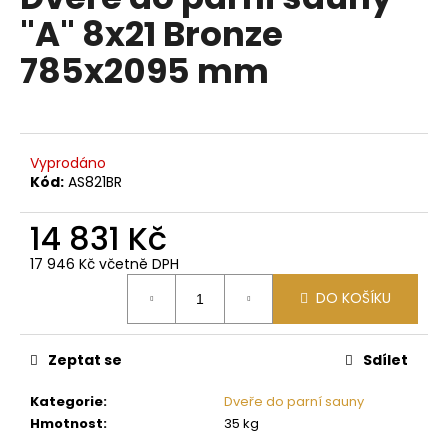
je
a
"A" 8x21 Bronze
0,0
z
j
785x2095 mm
5
í
hvězdiček.
t
?
Vyprodáno
Kód:
AS821BR
14 831 Kč
HLEDAT
17 946 Kč včetně DPH
Měrná
DO KOŠÍKU
cena:
D
o
p
Zeptat se
Sdílet
o
Kategorie
:
Dveře do parní sauny
r
Hmotnost
:
35 kg
u