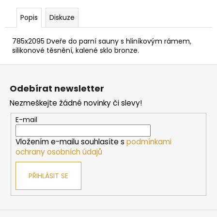
č
u
Popis
Diskuze
j
e
785x2095 Dveře do parní sauny s hliníkovým rámem,
m
silikonové těsnění, kalené sklo bronze.
e
Z
á
PARAFÍNOVÝ
Odebírat newsletter
IMPREGNAČNÍ
p
OLEJ
Nezmeškejte žádné novinky či slevy!
a
HARVIA,
500
t
E-mail
ML
í
337
Vložením e-mailu souhlasíte s
podmínkami
Kč
ochrany osobních údajů
PŘIHLÁSIT SE