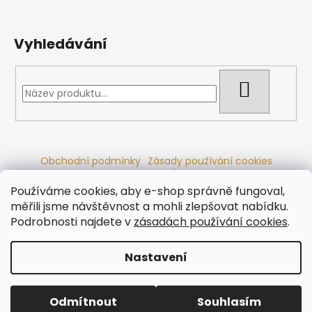
Vyhledávání
HLEDAT
Obchodní podmínky
Zásady používání cookies
Ochrana osobních údajů
Dřevěné sauny
Odstoupení od smlouvy
Reklamační řád
Kontakty
Používáme cookies, aby e-shop správně fungoval,
Koupací sudy
Radiátory
měřili jsme návštěvnost a mohli zlepšovat nabídku.
Podrobnosti najdete v
zásadách používání cookies
.
Nastavení
Vytvořil Shoptet
Copyright 2026
Ráj saun
. Všechna práva vyhrazena.
Odmítnout
Souhlasím
Upravit nastavení cookies