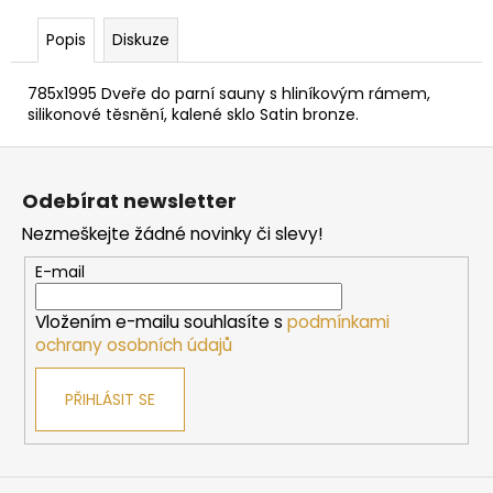
č
u
Popis
Diskuze
j
e
785x1995 Dveře do parní sauny s hliníkovým rámem,
m
silikonové těsnění, kalené sklo Satin bronze.
e
Z
á
SAUNOVÁ
Odebírat newsletter
KAMNA
p
NA
Nezmeškejte žádné novinky či slevy!
a
DŘEVO
HARVIA
t
E-mail
LINEAR
í
16
Vložením e-mailu souhlasíte s
podmínkami
9
ochrany osobních údajů
662
Kč
PŘIHLÁSIT SE