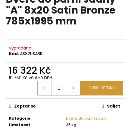
je
a
"A" 8x20 Satin Bronze
0,0
z
j
785x1995 mm
5
í
hvězdiček.
t
?
Vyprodáno
Kód:
AS820SABR
16 322 Kč
HLEDAT
19 750 Kč včetně DPH
Měrná
DO KOŠÍKU
cena:
D
o
p
Zeptat se
Sdílet
o
Kategorie
:
Dveře do parní sauny
r
Hmotnost
:
35 kg
u