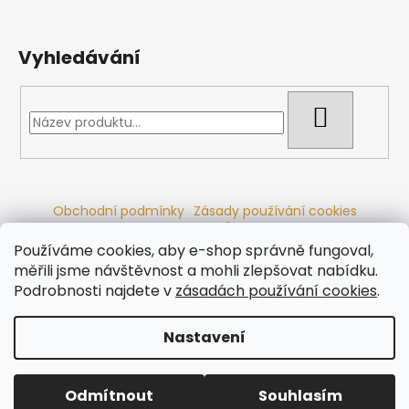
Vyhledávání
HLEDAT
Obchodní podmínky
Zásady používání cookies
Ochrana osobních údajů
Dřevěné sauny
Odstoupení od smlouvy
Reklamační řád
Kontakty
Používáme cookies, aby e-shop správně fungoval,
Koupací sudy
Radiátory
měřili jsme návštěvnost a mohli zlepšovat nabídku.
Podrobnosti najdete v
zásadách používání cookies
.
Nastavení
Vytvořil Shoptet
Copyright 2026
Ráj saun
. Všechna práva vyhrazena.
Odmítnout
Souhlasím
Upravit nastavení cookies