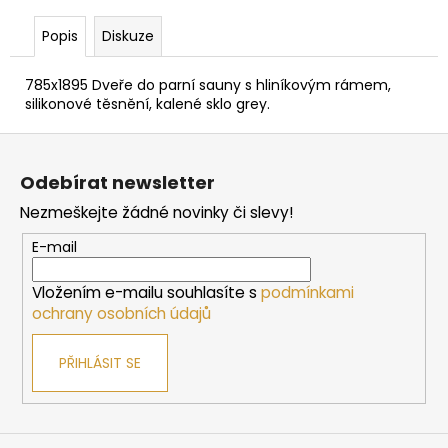
č
u
Popis
Diskuze
j
e
785x1895 Dveře do parní sauny s hliníkovým rámem,
m
silikonové těsnění, kalené sklo grey.
e
Z
á
SAUNOVÁ
Odebírat newsletter
KAMNA
p
NA
Nezmeškejte žádné novinky či slevy!
a
DŘEVO
HARVIA
t
E-mail
M3
í
SL
Vložením e-mailu souhlasíte s
podmínkami
16
ochrany osobních údajů
212
Kč
PŘIHLÁSIT SE