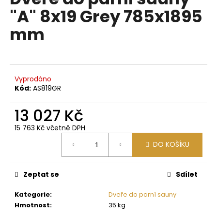
je
a
"A" 8x19 Grey 785x1895
0,0
z
j
mm
5
í
hvězdiček.
t
?
Vyprodáno
Kód:
AS819GR
13 027 Kč
HLEDAT
15 763 Kč včetně DPH
Měrná
DO KOŠÍKU
cena:
D
o
p
Zeptat se
Sdílet
o
Kategorie
:
Dveře do parní sauny
r
Hmotnost
:
35 kg
u