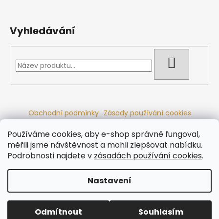
Vyhledávání
HLEDAT
Obchodní podmínky
Zásady používání cookies
Ochrana osobních údajů
Dřevěné sauny
Odstoupení od smlouvy
Reklamační řád
Kontakty
Používáme cookies, aby e-shop správně fungoval,
Koupací sudy
Radiátory
měřili jsme návštěvnost a mohli zlepšovat nabídku.
Podrobnosti najdete v
zásadách používání cookies
.
Nastavení
Vytvořil Shoptet
Copyright 2026
Ráj saun
. Všechna práva vyhrazena.
Odmítnout
Souhlasím
Upravit nastavení cookies