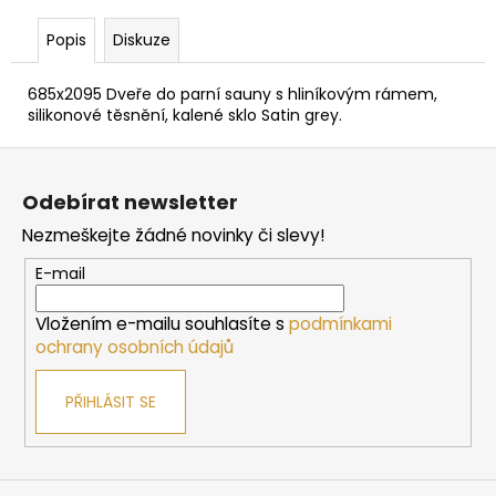
č
u
Popis
Diskuze
j
e
685x2095 Dveře do parní sauny s hliníkovým rámem,
m
silikonové těsnění, kalené sklo Satin grey.
e
Z
á
DVEŘE
Odebírat newsletter
DO
p
SAUNY
Nezmeškejte žádné novinky či slevy!
a
"A"
6X19
t
E-mail
BRONZE
í
590X1890
MM
Vložením e-mailu souhlasíte s
podmínkami
ochrany osobních údajů
4
767
Kč
PŘIHLÁSIT SE