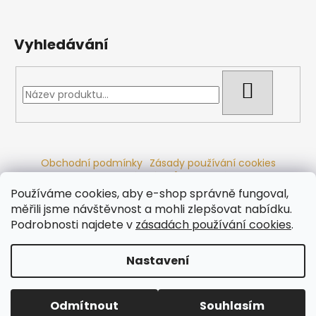
Vyhledávání
HLEDAT
Obchodní podmínky
Zásady používání cookies
Ochrana osobních údajů
Dřevěné sauny
Odstoupení od smlouvy
Reklamační řád
Kontakty
Používáme cookies, aby e-shop správně fungoval,
Koupací sudy
Radiátory
měřili jsme návštěvnost a mohli zlepšovat nabídku.
Podrobnosti najdete v
zásadách používání cookies
.
Nastavení
Vytvořil Shoptet
Copyright 2026
Ráj saun
. Všechna práva vyhrazena.
Odmítnout
Souhlasím
Upravit nastavení cookies