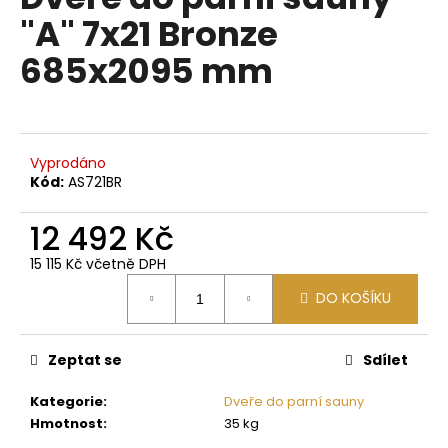
je
a
"A" 7x21 Bronze
0,0
z
j
685x2095 mm
5
í
hvězdiček.
t
?
Vyprodáno
Kód:
AS721BR
12 492 Kč
HLEDAT
15 115 Kč včetně DPH
Měrná
DO KOŠÍKU
cena:
D
o
p
Zeptat se
Sdílet
o
Kategorie
:
Dveře do parní sauny
r
Hmotnost
:
35 kg
u