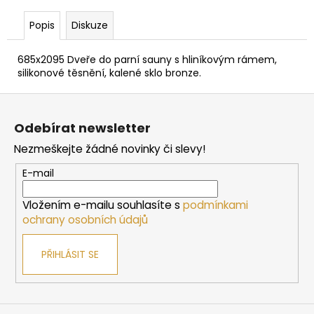
č
u
Popis
Diskuze
j
e
685x2095 Dveře do parní sauny s hliníkovým rámem,
m
silikonové těsnění, kalené sklo bronze.
e
Z
á
BEZPEČNOSTNÍ
Odebírat newsletter
OHRÁDKA
p
HARVIA
Nezmeškejte žádné novinky či slevy!
a
PRO
KAMNA
t
E-mail
CILINDRO
í
7/9
KW,
Vložením e-mailu souhlasíte s
podmínkami
320
ochrany osobních údajů
MM
4
PŘIHLÁSIT SE
130
Kč