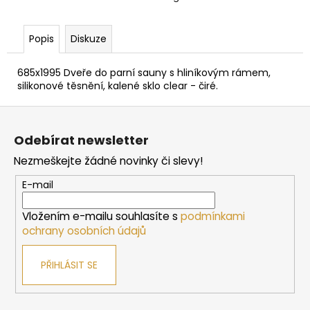
č
u
j
Popis
Diskuze
e
m
685x1995 Dveře do parní sauny s hliníkovým rámem,
e
silikonové těsnění, kalené sklo clear - čiré.
Z
SAUNOVÁ
á
KAMNA
Odebírat newsletter
NA
p
DŘEVO
Nezmeškejte žádné novinky či slevy!
a
HARVIA
M3
t
E-mail
SL
í
16
Vložením e-mailu souhlasíte s
podmínkami
212
Kč
ochrany osobních údajů
PŘIHLÁSIT SE