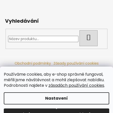
Vyhledávání
HLEDAT
Obchodní podmínky
Zásady používání cookies
Ochrana osobních údajů
Dřevěné sauny
Odstoupení od smlouvy
Reklamační řád
Kontakty
Používáme cookies, aby e-shop správně fungoval,
Koupací sudy
Radiátory
měřili jsme návštěvnost a mohli zlepšovat nabídku.
Podrobnosti najdete v
zásadách používání cookies
.
Nastavení
Vytvořil Shoptet
Copyright 2026
Ráj saun
. Všechna práva vyhrazena.