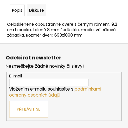
č
u
Popis
Diskuze
j
e
Celoskleněné oboustranné dveře s černým rámem, 9,2
m
cm hloubka, kalené 8 mm šedé sklo, madlo, válečková
e
západka. Rozměr dveří: 690x1890 mm.
Z
SAUNOVÁ
á
KAMNA
Odebírat newsletter
NA
p
DŘEVO
Nezmeškejte žádné novinky či slevy!
a
HARVIA
M3
t
E-mail
10
í
138
Vložením e-mailu souhlasíte s
podmínkami
Kč
ochrany osobních údajů
PŘIHLÁSIT SE