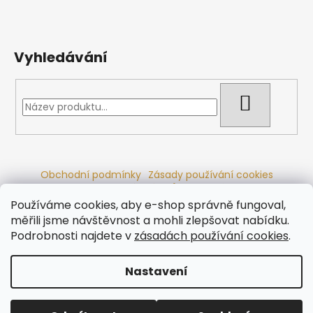
Vyhledávání
HLEDAT
Obchodní podmínky
Zásady používání cookies
Ochrana osobních údajů
Dřevěné sauny
Odstoupení od smlouvy
Reklamační řád
Kontakty
Používáme cookies, aby e-shop správně fungoval,
Koupací sudy
Radiátory
měřili jsme návštěvnost a mohli zlepšovat nabídku.
Podrobnosti najdete v
zásadách používání cookies
.
Nastavení
Vytvořil Shoptet
Copyright 2026
Ráj saun
. Všechna práva vyhrazena.