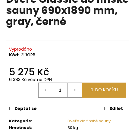
je
a
sauny 690x1890 mm,
0,0
z
j
gray, černé
5
í
hvězdiček.
t
?
Vyprodáno
Kód:
719GRB
5 275 Kč
HLEDAT
6 383 Kč včetně DPH
Měrná
DO KOŠÍKU
cena:
D
o
p
Zeptat se
Sdílet
o
Kategorie
:
Dveře do finské sauny
r
Hmotnost
:
30 kg
u