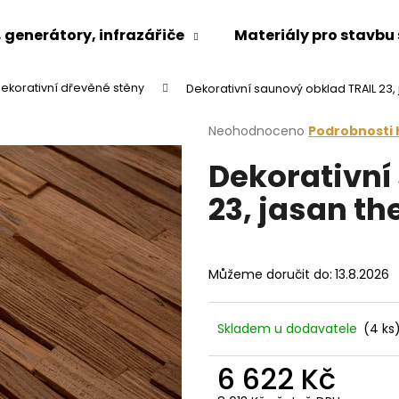
generátory, infrazářiče
Materiály pro stavbu
ekorativní dřevěné stěny
Dekorativní saunový obklad TRAIL 2
Co potřebujete najít?
Průměrné
Neohodnoceno
Podrobnosti
hodnocení
Dekorativní
produktu
HLEDAT
je
23, jasan 
0,0
z
5
Doporučujeme
hvězdiček.
Můžeme doručit do:
13.8.2026
Skladem u dodavatele
(4 ks
6 622 Kč