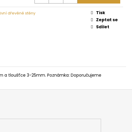
 NA DŘEVO HARVIA
Tisk
ivní dřevěné stěny
Zeptat se
Sdílet
24mm a tloušťce 3-25mm. Poznámka: Doporučujeme