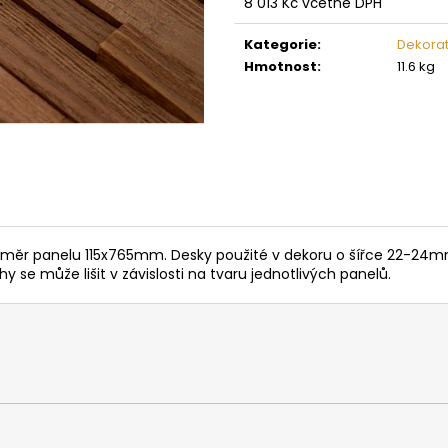
8 013 Kč včetně DPH
SAUNOVÁ KAMNA NA DŘEVO HARVIA
SAUNOVÁ KAMNA
LEGEND 300
LINEAR 16
Měrná
cena:
Kategorie
:
Dekorat
34 958 Kč
9 662 Kč
Hmotnost
:
11.6 kg
Rozměr panelu 115x765mm. Desky použité v dekoru o šířce 22-
 se může lišit v závislosti na tvaru jednotlivých panelů.