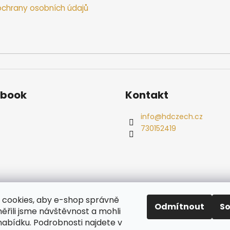
chrany osobních údajů
ebook
Kontakt
info
@
hdczech.cz
730152419
es
Ochrana osobních údajů
Dřevěné sauny
Odstoupení od s
cookies, aby e-shop správně
Radiátory
Odmítnout
S
ěřili jsme návštěvnost a mohli
nabídku. Podrobnosti najdete v