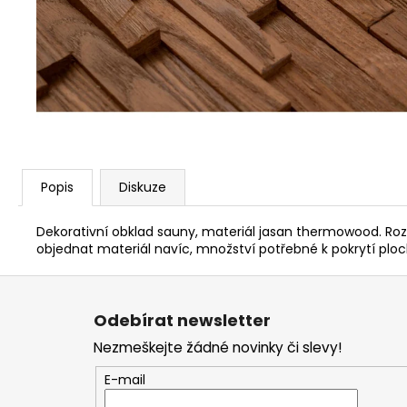
PARAFÍNOVÝ IMPREGNAČNÍ OLEJ
HARVIA, 500 ML
337 Kč
Popis
Diskuze
Dekorativní obklad sauny, materiál jasan thermowood. 
objednat materiál navíc, množství potřebné k pokrytí plochy
Z
á
Odebírat newsletter
p
Nezmeškejte žádné novinky či slevy!
a
t
E-mail
í