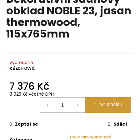
je
a
obklad NOBLE 23, jasan
0,0
z
j
thermowood,
5
í
hvězdiček.
115x765mm
t
?
Vyprodáno
Kód:
EMW10
HLEDAT
7 376 Kč
8 925 Kč včetně DPH
D
Měrná
DO KOŠÍKU
o
cena:
p
o
Zeptat se
Sdílet
r
u
Dekorativní dřevěné
Kategorie
: