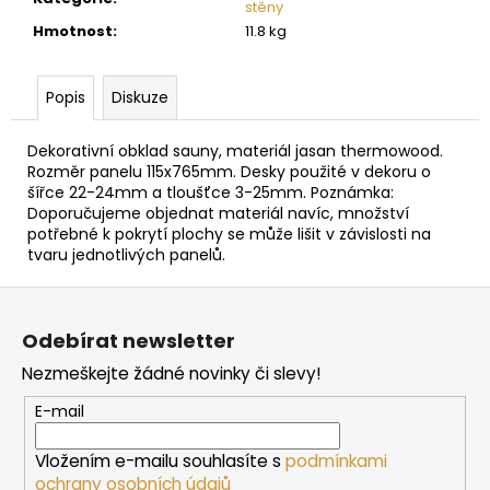
č
stěny
u
Hmotnost
:
11.8 kg
j
e
m
Popis
Diskuze
e
Dekorativní obklad sauny, materiál jasan thermowood.
Rozměr panelu 115x765mm. Desky použité v dekoru o
SAUNOVÁ
šířce 22-24mm a tloušťce 3-25mm. Poznámka:
KAMNA
Doporučujeme objednat materiál navíc, množství
NA
potřebné k pokrytí plochy se může lišit v závislosti na
DŘEVO
tvaru jednotlivých panelů.
HARVIA
M3
Z
10
á
138
Odebírat newsletter
Kč
p
Nezmeškejte žádné novinky či slevy!
a
t
E-mail
í
Vložením e-mailu souhlasíte s
podmínkami
ochrany osobních údajů