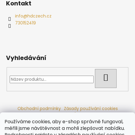
Kontakt
info
@
hdczech.cz
730152419
Vyhledávání
HLEDAT
Obchodní podmínky
Zásady používání cookies
Ochrana osobních údajů
Dřevěné sauny
Odstoupení od smlouvy
Reklamační řád
Kontakty
Používáme cookies, aby e-shop správně fungoval,
Koupací sudy
Radiátory
měřili jsme návštěvnost a mohli zlepšovat nabídku.
Podrobnosti najdete v
zásadách používání cookies
.