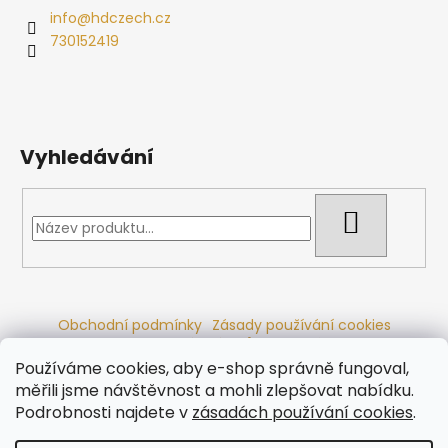
info
@
hdczech.cz
730152419
Vyhledávání
HLEDAT
Obchodní podmínky
Zásady používání cookies
Ochrana osobních údajů
Dřevěné sauny
Odstoupení od smlouvy
Reklamační řád
Kontakty
Používáme cookies, aby e-shop správně fungoval,
Koupací sudy
Radiátory
měřili jsme návštěvnost a mohli zlepšovat nabídku.
Podrobnosti najdete v
zásadách používání cookies
.