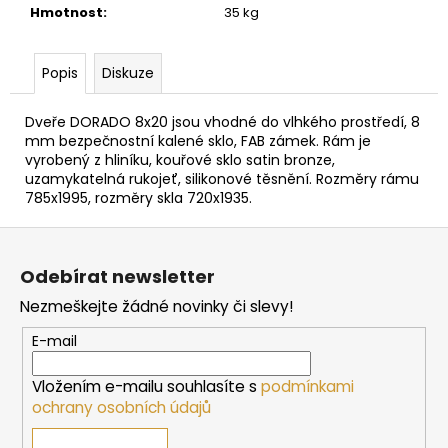
č
Hmotnost
:
35 kg
u
j
e
Popis
Diskuze
m
e
Dveře DORADO 8x20 jsou vhodné do vlhkého prostředí, 8
mm bezpečnostní kalené sklo, FAB zámek. Rám je
vyrobený z hliníku, kouřové sklo satin bronze,
SAUNOVÁ
uzamykatelná rukojeť, silikonové těsnění. Rozměry rámu
KAMNA
785x1995, rozměry skla 720x1935.
NA
DŘEVO
Z
HARVIA
M3
á
SL
Odebírat newsletter
p
16
Nezmeškejte žádné novinky či slevy!
a
212
Kč
t
E-mail
í
Vložením e-mailu souhlasíte s
podmínkami
ochrany osobních údajů