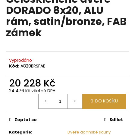
je
a
DORADO 8x20, ALU
0,0
z
j
rám, satin/bronze, FAB
5
í
hvězdiček.
zámek
t
?
Vyprodáno
Kód:
A820BRSFAB
HLEDAT
20 228 Kč
24 476 Kč včetně DPH
D
Měrná
DO KOŠÍKU
o
cena:
p
o
Zeptat se
Sdílet
r
u
Kategorie
:
Dveře do finské sauny