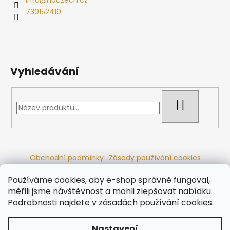
730152419
Vyhledávání
HLEDAT
Obchodní podmínky
Zásady používání cookies
Ochrana osobních údajů
Dřevěné sauny
Odstoupení od smlouvy
Reklamační řád
Kontakty
Používáme cookies, aby e-shop správně fungoval,
Koupací sudy
Radiátory
měřili jsme návštěvnost a mohli zlepšovat nabídku.
Podrobnosti najdete v
zásadách používání cookies
.
Nastavení