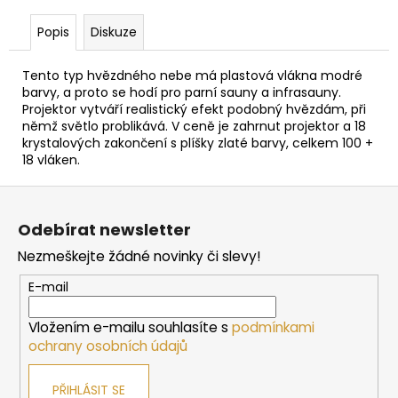
č
u
Popis
Diskuze
j
e
Tento typ hvězdného nebe má plastová vlákna modré
m
barvy, a proto se hodí pro parní sauny a infrasauny.
e
Projektor vytváří realistický efekt podobný hvězdám, při
němž světlo problikává. V ceně je zahrnut projektor a 18
krystalových zakončení s plíšky zlaté barvy, celkem 100 +
BEZPEČNOSTNÍ
18 vláken.
OHRÁDKA
HARVIA
Z
PRO
KAMNA
á
CILINDRO
Odebírat newsletter
p
7/9
Nezmeškejte žádné novinky či slevy!
KW,
a
320
t
MM
E-mail
í
4
130
Vložením e-mailu souhlasíte s
podmínkami
Kč
ochrany osobních údajů
PŘIHLÁSIT SE