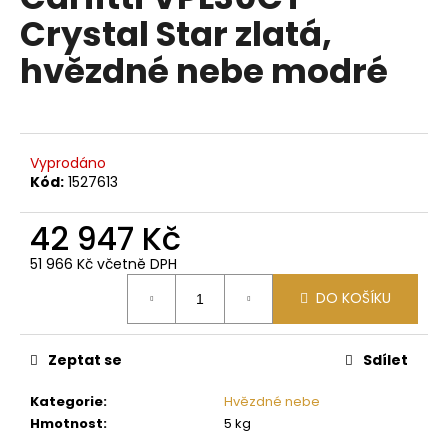
je
a
Crystal Star zlatá,
0,0
z
j
hvězdné nebe modré
5
í
hvězdiček.
t
?
Vyprodáno
Kód:
1527613
42 947 Kč
HLEDAT
51 966 Kč včetně DPH
Měrná
DO KOŠÍKU
cena:
D
o
p
Zeptat se
Sdílet
o
Kategorie
:
Hvězdné nebe
r
Hmotnost
:
5 kg
u