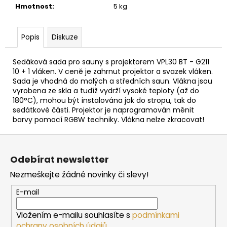
č
Hmotnost
:
5 kg
u
j
e
Popis
Diskuze
m
e
Sedáková sada pro sauny s projektorem VPL30 BT - G211
10 + 1 vláken. V ceně je zahrnut projektor a svazek vláken.
Sada je vhodná do malých a středních saun. Vlákna jsou
SAUNOVÁ
vyrobena ze skla a tudíž vydrží vysoké teploty (až do
KAMNA
180°C), mohou být instalována jak do stropu, tak do
NA
sedátkové části. Projektor je naprogramován měnit
DŘEVO
barvy pomocí RGBW techniky. Vlákna nelze zkracovat!
HARVIA
M3
Z
SL
á
16
Odebírat newsletter
212
p
Kč
Nezmeškejte žádné novinky či slevy!
a
t
E-mail
í
Vložením e-mailu souhlasíte s
podmínkami
ochrany osobních údajů