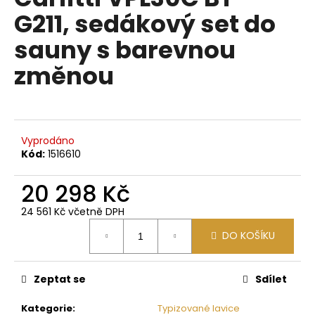
je
a
G211, sedákový set do
0,0
z
j
sauny s barevnou
5
í
hvězdiček.
změnou
t
?
Vyprodáno
Kód:
1516610
HLEDAT
20 298 Kč
24 561 Kč včetně DPH
D
Měrná
DO KOŠÍKU
o
cena:
p
o
Zeptat se
Sdílet
r
u
Kategorie
:
Typizované lavice