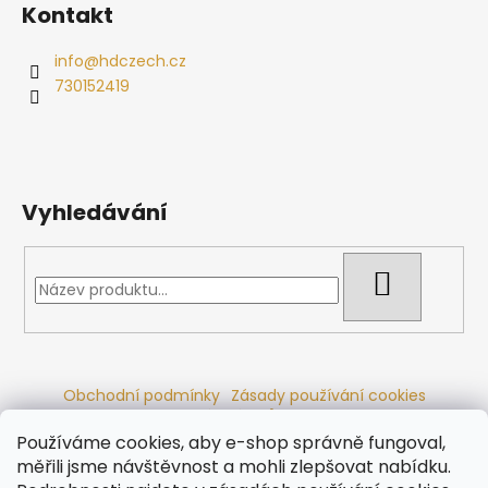
Kontakt
info
@
hdczech.cz
730152419
Vyhledávání
HLEDAT
Obchodní podmínky
Zásady používání cookies
Ochrana osobních údajů
Dřevěné sauny
Odstoupení od smlouvy
Reklamační řád
Kontakty
Používáme cookies, aby e-shop správně fungoval,
Koupací sudy
Radiátory
měřili jsme návštěvnost a mohli zlepšovat nabídku.