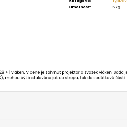
Kategorie
:
Typizov
SAUNOVÁ KAMNA NA DŘEVO HARVIA
SAUNOVÁ KAMNA
LEGEND 300
LINEAR 16
Hmotnost
:
5 kg
34 958 Kč
9 662 Kč
+ 1 vláken. V ceně je zahrnut projektor a svazek vláken. Sada j
), mohou být instalována jak do stropu, tak do sedátkové části. P