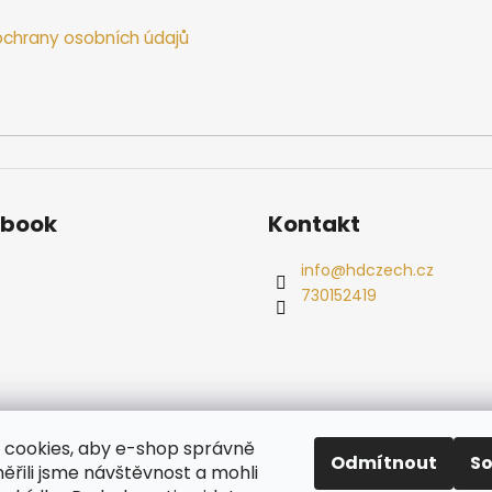
chrany osobních údajů
ebook
Kontakt
info
@
hdczech.cz
730152419
es
Ochrana osobních údajů
Dřevěné sauny
Odstoupení od s
cookies, aby e-shop správně
Radiátory
Odmítnout
S
ěřili jsme návštěvnost a mohli