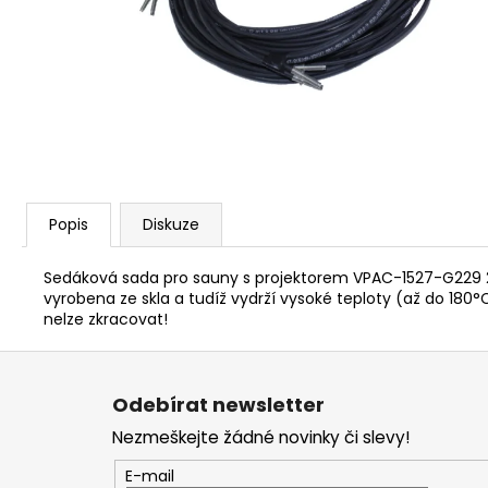
PARAFÍNOVÝ IMPREGNAČNÍ OLEJ
HARVIA, 500 ML
337 Kč
Popis
Diskuze
Sedáková sada pro sauny s projektorem VPAC-1527-G229 28 
vyrobena ze skla a tudíž vydrží vysoké teploty (až do 180°C
nelze zkracovat!
Z
á
Odebírat newsletter
p
Nezmeškejte žádné novinky či slevy!
a
t
E-mail