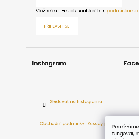
í
Vložením e-mailu souhlasíte s
podmínkami o
PŘIHLÁSIT SE
Instagram
Fac
Sledovat na Instagramu
Obchodní podmínky
Zásady používání cooki
Používáme 
fungoval, m