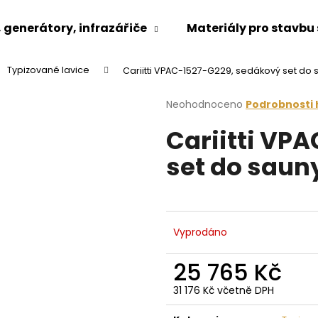
generátory, infrazářiče
Materiály pro stavbu
Typizované lavice
Cariitti VPAC-1527-G229, sedákový set do 
Co potřebujete najít?
Průměrné
Neohodnoceno
Podrobnosti
hodnocení
Cariitti VP
produktu
HLEDAT
je
set do saun
0,0
z
5
Doporučujeme
hvězdiček.
Vyprodáno
25 765 Kč
31 176 Kč včetně DPH
Měrná
cena: