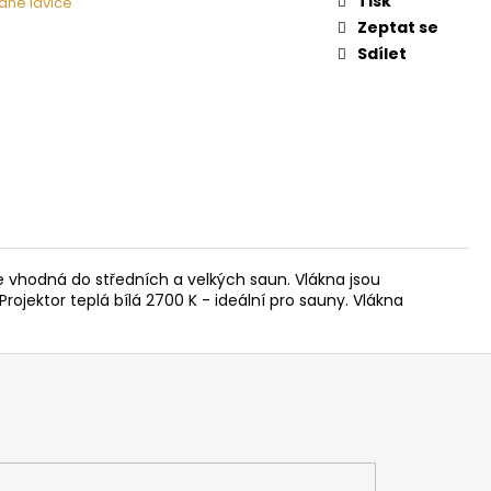
Tisk
ané lavice
 NA DŘEVO HARVIA
Zeptat se
Sdílet
e vhodná do středních a velkých saun. Vlákna jsou
rojektor teplá bílá 2700 K - ideální pro sauny. Vlákna