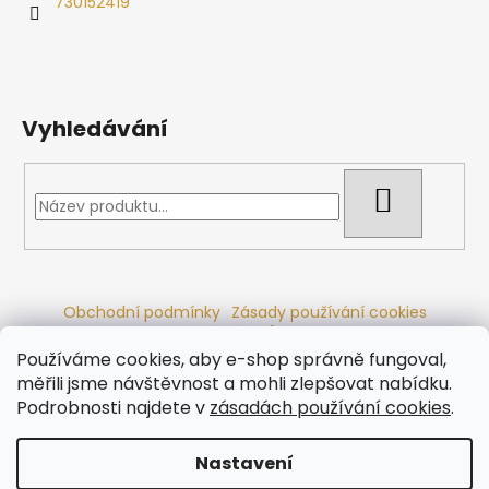
730152419
Vyhledávání
HLEDAT
Obchodní podmínky
Zásady používání cookies
Ochrana osobních údajů
Dřevěné sauny
Odstoupení od smlouvy
Reklamační řád
Kontakty
Používáme cookies, aby e-shop správně fungoval,
Koupací sudy
Radiátory
měřili jsme návštěvnost a mohli zlepšovat nabídku.
Podrobnosti najdete v
zásadách používání cookies
.
Nastavení
Vytvořil Shoptet