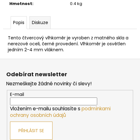
č
Hmotnost
:
0.4 kg
u
j
e
Popis
Diskuze
m
e
Tento čtvercový vlhkoměr je vyroben z matného skla a
nerezové oceli, černé provedení. Vlhkoměr je osvětlen
jedním 2-4 mm vláknem.
SAUNOVÁ
KAMNA
Z
NA
á
DŘEVO
Odebírat newsletter
HARVIA
p
M3
Nezmeškejte žádné novinky či slevy!
a
10
t
138
E-mail
Kč
í
Vložením e-mailu souhlasíte s
podmínkami
ochrany osobních údajů
PŘIHLÁSIT SE