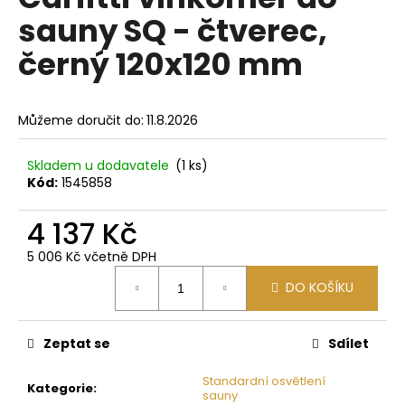
je
a
sauny SQ - čtverec,
0,0
z
j
černý 120x120 mm
5
í
hvězdiček.
t
?
Můžeme doručit do:
11.8.2026
Skladem u dodavatele
(1 ks)
Kód:
1545858
HLEDAT
4 137 Kč
5 006 Kč včetně DPH
Měrná
D
DO KOŠÍKU
cena:
o
p
Zeptat se
Sdílet
o
r
Standardní osvětlení
u
Kategorie
:
sauny