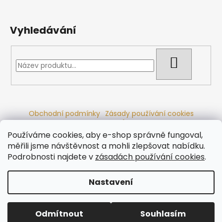
Vyhledávání
HLEDAT
Obchodní podmínky
Zásady používání cookies
Ochrana osobních údajů
Dřevěné sauny
Odstoupení od smlouvy
Reklamační řád
Kontakty
Používáme cookies, aby e-shop správně fungoval,
Koupací sudy
Radiátory
měřili jsme návštěvnost a mohli zlepšovat nabídku.
Podrobnosti najdete v
zásadách používání cookies
.
Nastavení
Vytvořil Shoptet
Copyright 2026
Ráj saun
. Všechna práva vyhrazena.
Odmítnout
Souhlasím
Upravit nastavení cookies