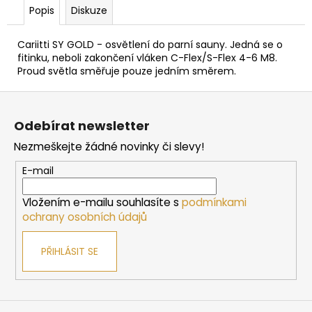
č
Popis
Diskuze
u
j
Cariitti SY GOLD - osvětlení do parní sauny. Jedná se o
e
fitinku, neboli zakončení vláken C-Flex/S-Flex 4-6 M8.
m
Proud světla směřuje pouze jedním směrem.
e
Z
á
DVEŘE
Odebírat newsletter
DO
p
SAUNY
Nezmeškejte žádné novinky či slevy!
a
HARVIA
7X19,
t
E-mail
BRONZOVÉ,
í
690X1890
MM,
Vložením e-mailu souhlasíte s
podmínkami
BOROVICE
ochrany osobních údajů
4
042
PŘIHLÁSIT SE
Kč