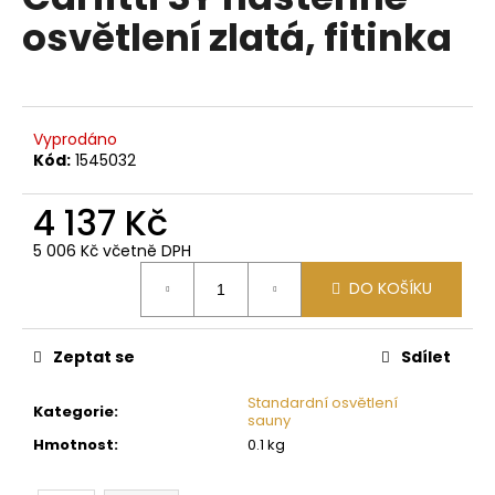
je
a
osvětlení zlatá, fitinka
0,0
z
j
5
í
hvězdiček.
t
?
Vyprodáno
Kód:
1545032
4 137 Kč
5 006 Kč včetně DPH
HLEDAT
Měrná
DO KOŠÍKU
cena:
D
Zeptat se
Sdílet
o
p
Standardní osvětlení
Kategorie
:
sauny
o
Hmotnost
:
0.1 kg
r
u