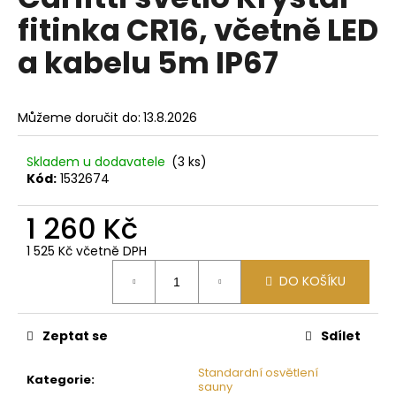
je
a
fitinka CR16, včetně LED
0,0
z
j
a kabelu 5m IP67
5
í
hvězdiček.
t
?
Můžeme doručit do:
13.8.2026
Skladem u dodavatele
(3 ks)
Kód:
1532674
HLEDAT
1 260 Kč
1 525 Kč včetně DPH
Měrná
D
DO KOŠÍKU
cena:
o
p
Zeptat se
Sdílet
o
r
Standardní osvětlení
u
Kategorie
:
sauny