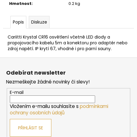
č
Hmotnost
:
0.2 kg
u
j
e
Popis
Diskuze
m
e
Cariitti Krystal CR16 osvětlení včetně LED diody a
propojovacího kabelu 5m a konektoru pro adaptér nebo
zdroj napětí. IP krytí 67, vhodné i pro parní sauny.
SAUNOVÁ
KAMNA
Z
HARVIA
á
CILINDRO
Odebírat newsletter
PC90
p
-
Nezmeškejte žádné novinky či slevy!
a
STEEL
t
10
E-mail
225
í
Kč
Vložením e-mailu souhlasíte s
podmínkami
ochrany osobních údajů
PŘIHLÁSIT SE