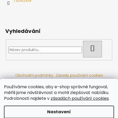
730152419
Vyhledávání
HLEDAT
Obchodní podmínky
Zásady používání cookies
Ochrana osobních údajů
Dřevěné sauny
Odstoupení od smlouvy
Reklamační řád
Kontakty
Používáme cookies, aby e-shop správně fungoval,
Koupací sudy
Radiátory
měřili jsme návštěvnost a mohli zlepšovat nabídku.
Podrobnosti najdete v
zásadách používání cookies
.
Nastavení
Vytvořil Shoptet