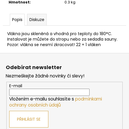
č
Hmotnost
:
0.3 kg
u
j
e
Popis
Diskuze
m
e
Vlákna jsou skleněná a vhodná pro teploty do 180°C.
Instalovat je můžete do stropu nebo za sedadla sauny.
Pozor: vlákna se nesmí zkracovat! 22 + 1 vláken
SAUNOVÁ
KAMNA
Z
NA
á
DŘEVO
Odebírat newsletter
HARVIA
p
LEGEND
Nezmeškejte žádné novinky či slevy!
a
300
t
E-mail
34
958
í
Kč
Vložením e-mailu souhlasíte s
podmínkami
ochrany osobních údajů
PŘIHLÁSIT SE