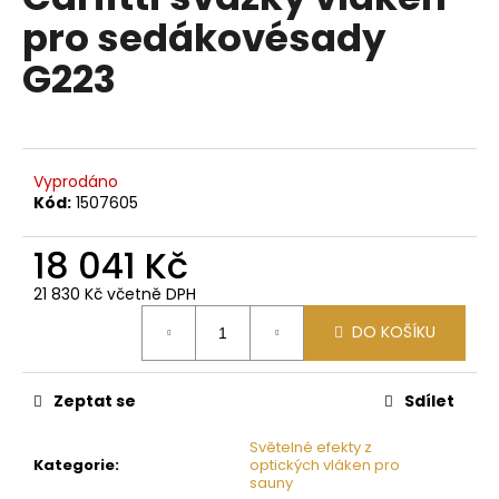
je
a
pro sedákovésady
0,0
z
j
G223
5
í
hvězdiček.
t
?
Vyprodáno
Kód:
1507605
18 041 Kč
HLEDAT
21 830 Kč včetně DPH
Měrná
DO KOŠÍKU
cena:
D
o
p
Zeptat se
Sdílet
o
Světelné efekty z
r
Kategorie
:
optických vláken pro
u
sauny