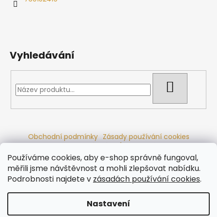
Vyhledávání
HLEDAT
Obchodní podmínky
Zásady používání cookies
Ochrana osobních údajů
Dřevěné sauny
Odstoupení od smlouvy
Reklamační řád
Kontakty
Používáme cookies, aby e-shop správně fungoval,
Koupací sudy
Radiátory
měřili jsme návštěvnost a mohli zlepšovat nabídku.
Podrobnosti najdete v
zásadách používání cookies
.
Nastavení
Vytvořil Shoptet