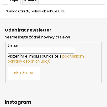
č
u
j
Spínač Cariitti, balení obsahuje 6 ks.
e
Z
m
á
e
Odebírat newsletter
p
Nezmeškejte žádné novinky či slevy!
a
SAUNOVÁ
t
KAMNA
E-mail
NA
í
DŘEVO
Vložením e-mailu souhlasíte s
podmínkami
HARVIA
M3
ochrany osobních údajů
10
138
PŘIHLÁSIT SE
Kč
Instagram