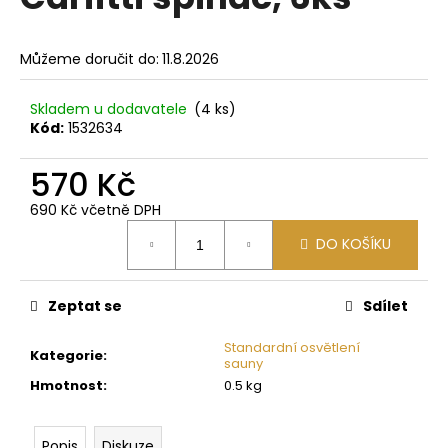
je
a
0,0
z
j
Můžeme doručit do:
11.8.2026
5
í
hvězdiček.
t
Skladem u dodavatele
(4 ks)
?
Kód:
1532634
570 Kč
690 Kč včetně DPH
Měrná
HLEDAT
DO KOŠÍKU
cena:
Zeptat se
Sdílet
D
o
Standardní osvětlení
Kategorie
:
p
sauny
o
Hmotnost
:
0.5 kg
r
u
Popis
Diskuze