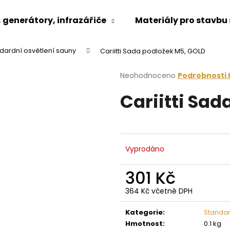
generátory, infrazářiče
Materiály pro stavbu
dardní osvětlení sauny
Cariitti Sada podložek M5, GOLD
Co potřebujete najít?
Průměrné
Neohodnoceno
Podrobnosti
hodnocení
Cariitti Sa
produktu
HLEDAT
je
0,0
z
5
Doporučujeme
hvězdiček.
Vyprodáno
301 Kč
364 Kč včetně DPH
Měrná
cena:
Kategorie
:
Standar
Hmotnost
:
0.1 kg