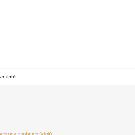
SAUNOVÁ KAMNA NA DŘEVO HARVIA
SAUNOVÁ KAMNA
LEGEND 300
LINEAR 16
34 958 Kč
9 662 Kč
a zlatá.
chrany osobních údajů