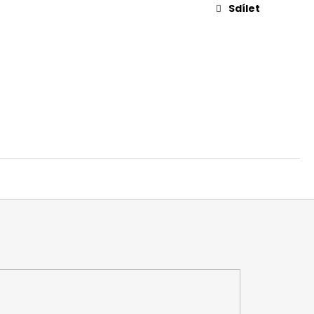
 NA DŘEVO HARVIA
Sdílet