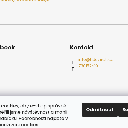
ebook
Kontakt
info
@
hdczech.cz
730152419
es
Ochrana osobních údajů
Dřevěné sauny
Odstoupení od s
cookies, aby e-shop správně
Radiátory
Odmítnout
S
ěřili jsme návštěvnost a mohli
nabídku. Podrobnosti najdete v
oužívání cookies
.