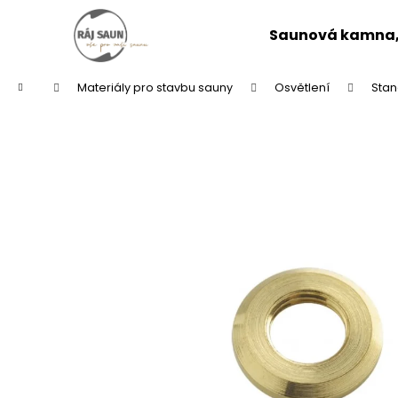
K
Přejít
na
o
Saunová kamna, 
obsah
Zpět
Zpět
š
do
do
í
Domů
Materiály pro stavbu sauny
Osvětlení
Stan
k
obchodu
obchodu