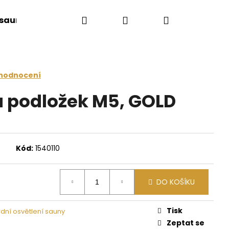
Hledat
Přihlášení
Nákupní
 sauny
Saunové doplňky
Doplňkový sort
košík
 hodnocení
da podložek M5, GOLD
Kód:
1540110
DO KOŠÍKU
Následující
Tisk
dní osvětlení sauny
Zeptat se