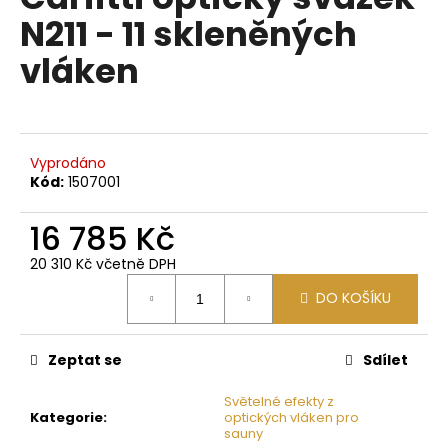
je
a
N211 - 11 skleněných
0,0
z
j
vláken
5
í
hvězdiček.
t
?
Vyprodáno
Kód:
1507001
16 785 Kč
HLEDAT
20 310 Kč včetně DPH
Měrná
DO KOŠÍKU
cena:
D
o
p
Zeptat se
Sdílet
o
Světelné efekty z
r
Kategorie
:
optických vláken pro
u
sauny