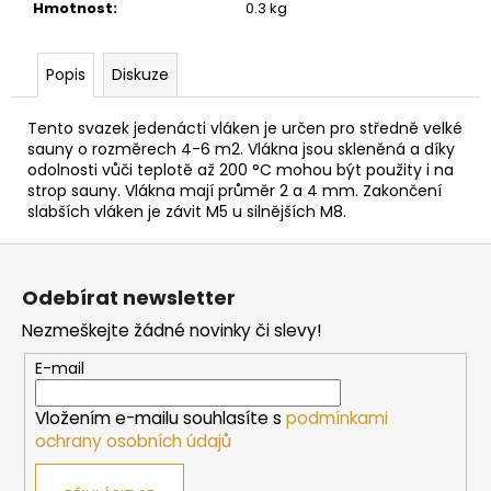
č
Hmotnost
:
0.3 kg
u
j
e
Popis
Diskuze
m
e
Tento svazek jedenácti vláken je určen pro středně velké
sauny o rozměrech 4-6 m2. Vlákna jsou skleněná a díky
odolnosti vůči teplotě až 200 °C mohou být použity i na
SAUNOVÁ
strop sauny. Vlákna mají průměr 2 a 4 mm. Zakončení
KAMNA
slabších vláken je závit M5 u silnějších M8.
NA
DŘEVO
Z
HARVIA
á
LINEAR
Odebírat newsletter
16
p
9
Nezmeškejte žádné novinky či slevy!
a
662
t
Kč
E-mail
í
Vložením e-mailu souhlasíte s
podmínkami
ochrany osobních údajů