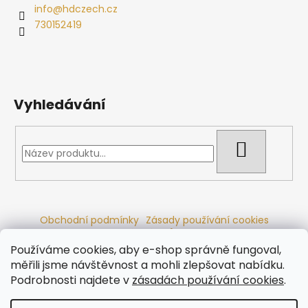
info
@
hdczech.cz
730152419
Vyhledávání
HLEDAT
Obchodní podmínky
Zásady používání cookies
Ochrana osobních údajů
Dřevěné sauny
Odstoupení od smlouvy
Reklamační řád
Kontakty
Používáme cookies, aby e-shop správně fungoval,
Koupací sudy
Radiátory
měřili jsme návštěvnost a mohli zlepšovat nabídku.
Podrobnosti najdete v
zásadách používání cookies
.