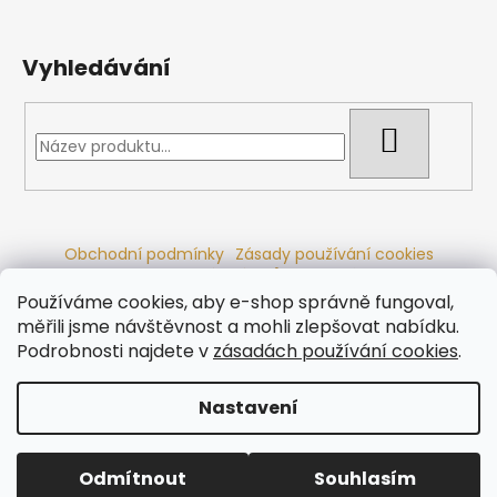
Vyhledávání
HLEDAT
Obchodní podmínky
Zásady používání cookies
Ochrana osobních údajů
Dřevěné sauny
Odstoupení od smlouvy
Reklamační řád
Kontakty
Používáme cookies, aby e-shop správně fungoval,
Koupací sudy
Radiátory
měřili jsme návštěvnost a mohli zlepšovat nabídku.
Podrobnosti najdete v
zásadách používání cookies
.
Nastavení
Vytvořil Shoptet
Copyright 2026
Ráj saun
. Všechna práva vyhrazena.
Odmítnout
Souhlasím
Upravit nastavení cookies