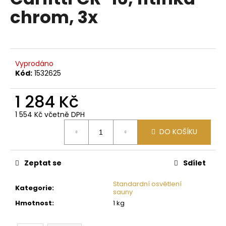
je
a
chrom, 3x
0,0
z
j
5
í
hvězdiček.
t
?
Vyprodáno
Kód:
1532625
1 284 Kč
1 554 Kč včetně DPH
HLEDAT
Měrná
DO KOŠÍKU
cena:
D
Zeptat se
Sdílet
o
p
Standardní osvětlení
Kategorie
:
sauny
o
Hmotnost
:
1 kg
r
u