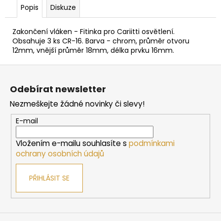
č
Popis
Diskuze
u
j
Zakončení vláken - Fitinka pro Cariitti osvětlení.
e
Obsahuje 3 ks CR-16. Barva - chrom, průměr otvoru
m
12mm, vnější průměr 18mm, délka prvku 16mm.
e
Z
á
SAUNOVÁ
Odebírat newsletter
KAMNA
p
NA
Nezmeškejte žádné novinky či slevy!
a
DŘEVO
HARVIA
t
E-mail
M3
í
10
Vložením e-mailu souhlasíte s
podmínkami
138
ochrany osobních údajů
Kč
PŘIHLÁSIT SE