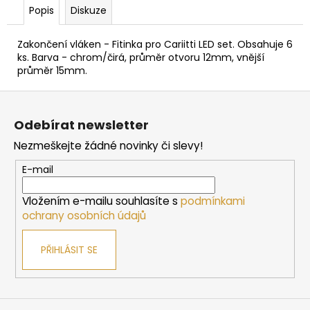
č
Popis
Diskuze
u
j
Zakončení vláken - Fitinka pro Cariitti LED set. Obsahuje 6
e
ks. Barva - chrom/čirá, průměr otvoru 12mm, vnější
m
průměr 15mm.
e
Z
á
DVEŘE
Odebírat newsletter
DO
p
SAUNY
Nezmeškejte žádné novinky či slevy!
a
"A"
6X19
t
E-mail
BRONZE
í
590X1890
MM
Vložením e-mailu souhlasíte s
podmínkami
ochrany osobních údajů
4
767
Kč
PŘIHLÁSIT SE