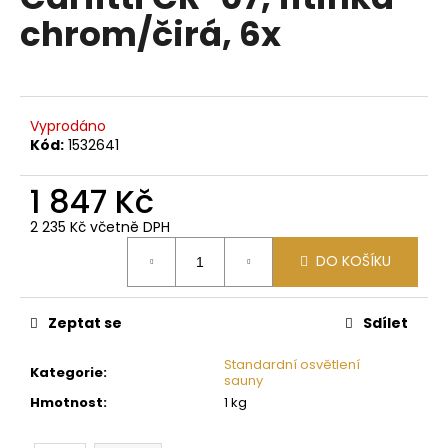
je
a
chrom/čirá, 6x
0,0
z
j
5
í
hvězdiček.
t
?
Vyprodáno
Kód:
1532641
1 847 Kč
2 235 Kč včetně DPH
HLEDAT
Měrná
DO KOŠÍKU
cena:
D
Zeptat se
Sdílet
o
p
Standardní osvětlení
Kategorie
:
sauny
o
Hmotnost
:
1 kg
r
u