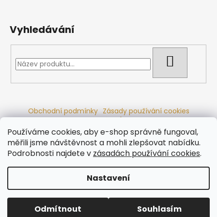
Vyhledávání
HLEDAT
Obchodní podmínky
Zásady používání cookies
Ochrana osobních údajů
Dřevěné sauny
Odstoupení od smlouvy
Reklamační řád
Kontakty
Používáme cookies, aby e-shop správně fungoval,
Koupací sudy
Radiátory
měřili jsme návštěvnost a mohli zlepšovat nabídku.
Podrobnosti najdete v
zásadách používání cookies
.
Nastavení
Vytvořil Shoptet
Copyright 2026
Ráj saun
. Všechna práva vyhrazena.
Odmítnout
Souhlasím
Upravit nastavení cookies