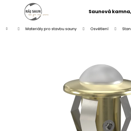
K
Přejít
na
o
Saunová kamna, 
obsah
Zpět
Zpět
š
do
do
í
Domů
Materiály pro stavbu sauny
Osvětlení
Stan
k
obchodu
obchodu