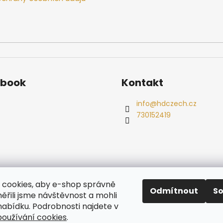
ebook
Kontakt
info
@
hdczech.cz
730152419
es
Ochrana osobních údajů
Dřevěné sauny
Odstoupení od s
cookies, aby e-shop správně
Radiátory
Odmítnout
S
ěřili jsme návštěvnost a mohli
nabídku. Podrobnosti najdete v
oužívání cookies
.