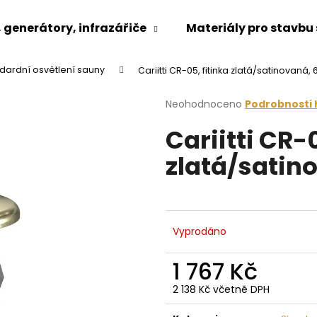
generátory, infrazářiče
Materiály pro stavbu
dardní osvětlení sauny
Cariitti CR-05, fitinka zlatá/satinovaná, 
Co potřebujete najít?
Průměrné
Neohodnoceno
Podrobnosti
hodnocení
Cariitti CR-
produktu
HLEDAT
je
zlatá/satin
0,0
z
5
Doporučujeme
hvězdiček.
Vyprodáno
1 767 Kč
2 138 Kč včetně DPH
Měrná
cena: