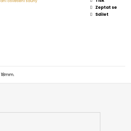
Tisk
dní osvětlení sauny
 NA DŘEVO HARVIA
Zeptat se
Sdílet
r 18mm.