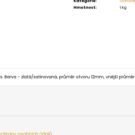
Kategorie
:
Standar
SAUNOVÁ KAMNA NA DŘEVO HARVIA
SAUNOVÁ KAMNA
LEGEND 300
LINEAR 16
Hmotnost
:
1 kg
34 958 Kč
9 662 Kč
6 ks. Barva - zlatá/satinovaná, průměr otvoru 12mm, vnější průmě
chrany osobních údajů