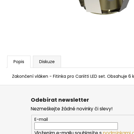
PARAFÍNOVÝ IMPREGNAČNÍ OLEJ
HARVIA, 500 ML
337 Kč
Popis
Diskuze
Zakončení vláken - Fitinka pro Cariitti LED set. Obsahuje 
Z
á
Odebírat newsletter
p
Nezmeškejte žádné novinky či slevy!
a
t
E-mail
í
Vložením e-mailu souhlasíte s
podmínkami o