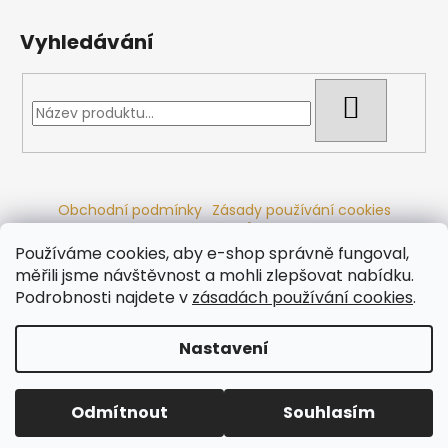
Vyhledávání
HLEDAT
Obchodní podmínky
Zásady používání cookies
Ochrana osobních údajů
Dřevěné sauny
Odstoupení od smlouvy
Reklamační řád
Kontakty
Používáme cookies, aby e-shop správně fungoval,
Koupací sudy
Radiátory
měřili jsme návštěvnost a mohli zlepšovat nabídku.
Podrobnosti najdete v
zásadách používání cookies
.
Nastavení
Vytvořil Shoptet
Copyright 2026
Ráj saun
. Všechna práva vyhrazena.
Odmítnout
Souhlasím
Upravit nastavení cookies