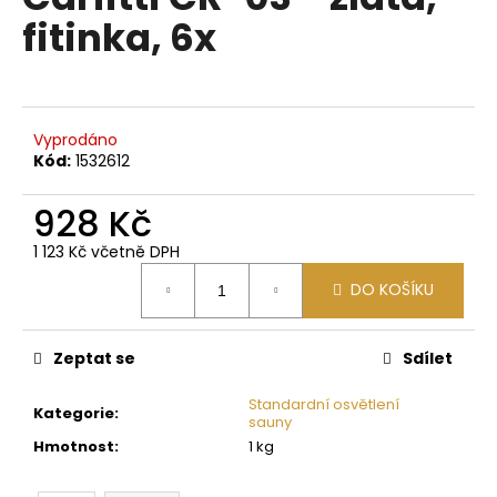
je
a
fitinka, 6x
0,0
z
j
5
í
hvězdiček.
t
?
Vyprodáno
Kód:
1532612
928 Kč
1 123 Kč včetně DPH
HLEDAT
Měrná
DO KOŠÍKU
cena:
D
Zeptat se
Sdílet
o
p
Standardní osvětlení
Kategorie
:
sauny
o
Hmotnost
:
1 kg
r
u