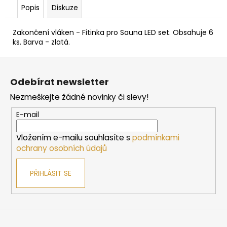
č
Popis
Diskuze
u
j
Zakončení vláken - Fitinka pro Sauna LED set. Obsahuje 6
e
ks. Barva - zlatá.
m
e
Z
á
Odebírat newsletter
p
DVEŘE
DO
Nezmeškejte žádné novinky či slevy!
a
SAUNY
HARVIA
t
E-mail
7X19,
í
BRONZOVÉ,
Vložením e-mailu souhlasíte s
podmínkami
690X1890
MM,
ochrany osobních údajů
BOROVICE
4
PŘIHLÁSIT SE
042
Kč