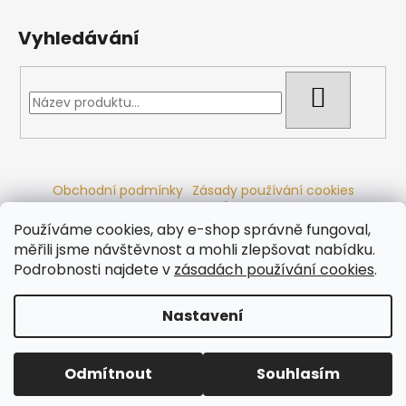
Vyhledávání
HLEDAT
Obchodní podmínky
Zásady používání cookies
Ochrana osobních údajů
Dřevěné sauny
Odstoupení od smlouvy
Reklamační řád
Kontakty
Používáme cookies, aby e-shop správně fungoval,
Koupací sudy
Radiátory
měřili jsme návštěvnost a mohli zlepšovat nabídku.
Podrobnosti najdete v
zásadách používání cookies
.
Nastavení
Vytvořil Shoptet
Copyright 2026
Ráj saun
. Všechna práva vyhrazena.
Odmítnout
Souhlasím
Upravit nastavení cookies