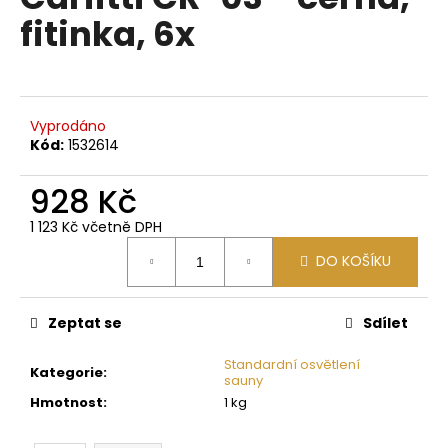
je
a
fitinka, 6x
0,0
z
j
5
í
hvězdiček.
t
?
Vyprodáno
Kód:
1532614
928 Kč
1 123 Kč včetně DPH
HLEDAT
Měrná
DO KOŠÍKU
cena:
D
Zeptat se
Sdílet
o
p
Standardní osvětlení
Kategorie
:
sauny
o
Hmotnost
:
1 kg
r
u