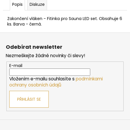
č
Popis
Diskuze
u
j
Zakončení vláken - Fitinka pro Sauna LED set. Obsahuje 6
e
ks. Barva - černá.
m
e
Z
á
Odebírat newsletter
p
SAUNOVÁ
KAMNA
Nezmeškejte žádné novinky či slevy!
a
HARVIA
CILINDRO
t
E-mail
PC90
í
-
Vložením e-mailu souhlasíte s
podmínkami
STEEL
ochrany osobních údajů
10
225
Kč
PŘIHLÁSIT SE